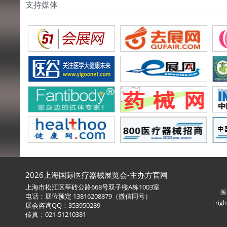
支持媒体
2026上海国际医疗器械展览会-主办方官网
上海市松江区莘砖公路668号双子楼A栋1003室
医
电话：展位预定 13816208879（微信同号）
ri
展会咨询QQ：353950289
传真：021-51210381