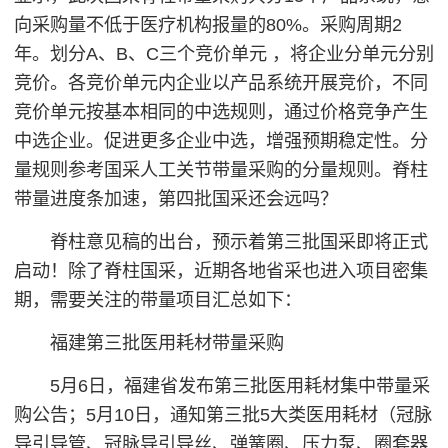
向采购量不低于医疗机构报量的80%。采购周期2
年。划分A、B、C三个竞价单元 ，将企业分单元分别
竞价。各竞价单元内企业以产品系统开展竞价，不同
竞价单元按基本相同的中选规则，通过价格竞争产生
中选企业。促进更多企业中选，增强预期稳定性。分
量规则参考国采人工关节带量采购的分量规则。脊柱
带量进度条加速，第四批国采还会远吗？
脊柱意见稿的出台，预示着第三批国采即将正式
启动！除了脊柱国采，近期各地省采也进入项目密集
期，需要关注的带量项目汇总如下：
福建第三批医用耗材带量采购
5月6日，福建省发布第三批医用耗材集中带量采
购公告；5月10日，通知第三批5大类医用耗材（冠脉
导引导管、冠脉导引导丝、弹簧圈、压力泵、圈套器